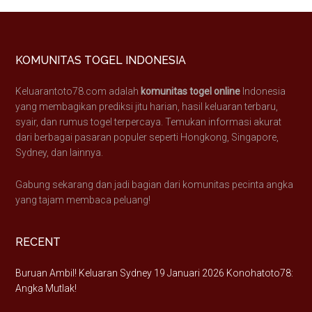
Footer
KOMUNITAS TOGEL INDONESIA
Keluarantoto78.com adalah
komunitas togel online
Indonesia
yang membagikan prediksi jitu harian, hasil keluaran terbaru,
syair, dan rumus togel terpercaya. Temukan informasi akurat
dari berbagai pasaran populer seperti Hongkong, Singapore,
Sydney, dan lainnya.
Gabung sekarang dan jadi bagian dari komunitas pecinta angka
yang tajam membaca peluang!
RECENT
Buruan Ambil! Keluaran Sydney 19 Januari 2026 Konohatoto78:
Angka Mutlak!