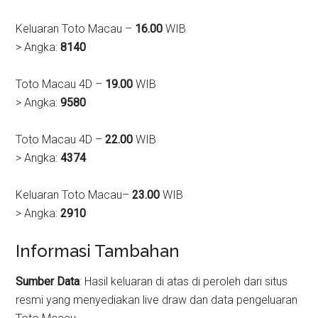
Keluaran Toto Macau –
16.00
WIB
> Angka:
8140
Toto Macau 4D –
19.00
WIB
> Angka:
9580
Toto Macau 4D –
22.00
WIB
> Angka:
4374
Keluaran Toto Macau–
23.00
WIB
> Angka:
2910
Informasi Tambahan
Sumber Data
: Hasil keluaran di atas di peroleh dari situs
resmi yang menyediakan live draw dan data pengeluaran