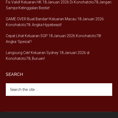
Fix Valid! Keluaran HK 18 Januari 2026 Di Konohatoto78 Jangan
Sampe Ketinggalan Bestie!
GAME OVER Buat Bandar! Keluaran Macau 18 Januari 2026
Konohatoto78: Angka Hypebeast!
Cepat Lihat Keluaran SGP 18 Januari 2026 Konohatoto78!
Angka ‘Spesial’!
Langsung Cek! Keluaran Sydney 18 Januari 2026 di
Konohatoto78, Buruan!
SEARCH
Search
the
site
...