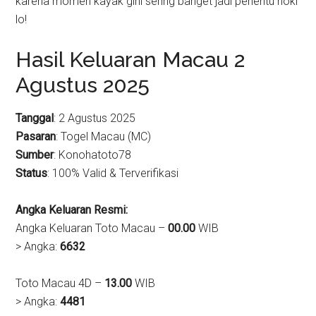
karena momen kayak gini sering banget jadi penentu hoki
lo!
Hasil Keluaran Macau 2
Agustus 2025
Tanggal
: 2 Agustus 2025
Pasaran
: Togel Macau (MC)
Sumber
: Konohatoto78
Status
: 100% Valid & Terverifikasi
Angka Keluaran Resmi:
Angka Keluaran Toto Macau –
00.00
WIB
> Angka:
6632
Toto Macau 4D –
13.00
WIB
> Angka:
4481