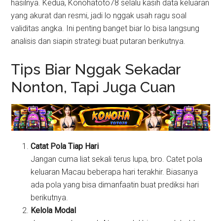
hasilnya. Kedua, Konohatoto78 selalu kasih data keluaran
yang akurat dan resmi, jadi lo nggak usah ragu soal
validitas angka. Ini penting banget biar lo bisa langsung
analisis dan siapin strategi buat putaran berikutnya.
Tips Biar Nggak Sekadar
Nonton, Tapi Juga Cuan
Catat Pola Tiap Hari
Jangan cuma liat sekali terus lupa, bro. Catet pola
keluaran Macau beberapa hari terakhir. Biasanya
ada pola yang bisa dimanfaatin buat prediksi hari
berikutnya.
Kelola Modal