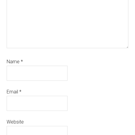
Name
*
Email
*
Website