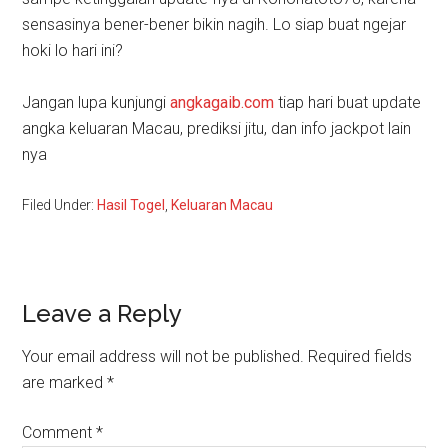
sensasinya bener-bener bikin nagih. Lo siap buat ngejar
hoki lo hari ini?
Jangan lupa kunjungi
angkagaib.com
tiap hari buat update
angka keluaran Macau, prediksi jitu, dan info jackpot lain
nya
Filed Under:
Hasil Togel
,
Keluaran Macau
Reader
Leave a Reply
Interactions
Your email address will not be published.
Required fields
are marked
*
Comment
*