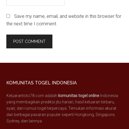
Save my name, email, and website in this browser for
the next time I comment.
Footer
KOMUNITAS TOGEL INDONESIA
Keluarantoto78.com adalah
komunitas togel online
Indonesia
yang membagikan prediksi jitu harian, hasil keluaran terbaru,
syair, dan rumus togel terpercaya. Temukan informasi akurat
dari berbagai pasaran populer seperti Hongkong, Singapore,
Sydney, dan lainnya.