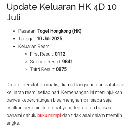
Update Keluaran HK 4D 10
Juli
Pasaran:
Togel Hongkong (HK)
Tanggal:
10 Juli 2025
Keluaran Resmi:
First Result:
0112
Second Result:
9841
Third Result:
0875
Data ini bersifat otomatis, diambil langsung dari database
keluaran resmi setiap hari. Kemenangan ini menunjukkan
bahwa keberuntungan bisa menghampiri siapa saja,
asalkan bermain di tempat yang tepat atau bahkan
pahami dahulu
buku mimpi
dan tidak asal dalam memilih
angka.