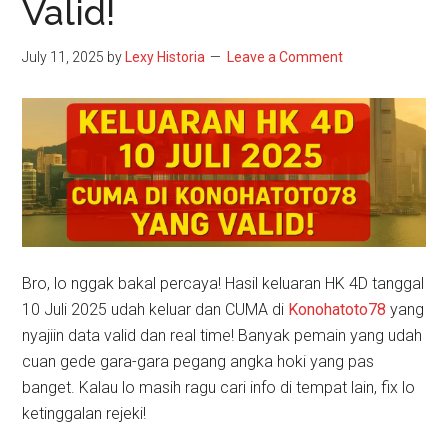
Valid!
July 11, 2025
by
Lexy Historia
Leave a Comment
Bro, lo nggak bakal percaya! Hasil keluaran HK 4D tanggal
10 Juli 2025 udah keluar dan CUMA di
Konohatoto78
yang
nyajiin data valid dan real time! Banyak pemain yang udah
cuan gede gara-gara pegang angka hoki yang pas
banget. Kalau lo masih ragu cari info di tempat lain, fix lo
ketinggalan rejeki!