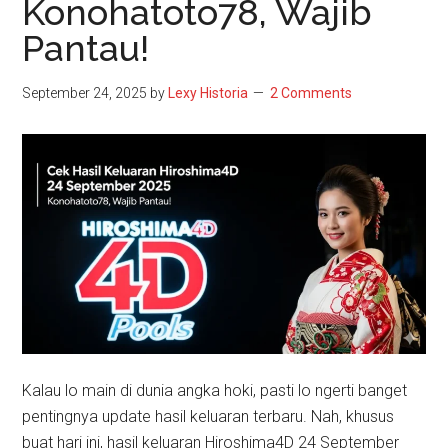
Konohatoto78, Wajib
Pantau!
September 24, 2025
by
Lexy Historia
2 Comments
Kalau lo main di dunia angka hoki, pasti lo ngerti banget
pentingnya update hasil keluaran terbaru. Nah, khusus
buat hari ini, hasil keluaran Hiroshima4D 24 September