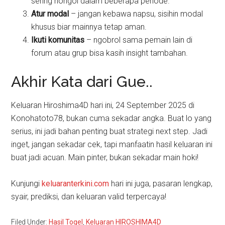
sering nongol dalam beberapa periode.
Atur modal
– jangan kebawa napsu, sisihin modal
khusus biar mainnya tetap aman.
Ikuti komunitas
– ngobrol sama pemain lain di
forum atau grup bisa kasih insight tambahan.
Akhir Kata dari Gue..
Keluaran Hiroshima4D hari ini, 24 September 2025 di
Konohatoto78, bukan cuma sekadar angka. Buat lo yang
serius, ini jadi bahan penting buat strategi next step. Jadi
inget, jangan sekadar cek, tapi manfaatin hasil keluaran ini
buat jadi acuan. Main pinter, bukan sekadar main hoki!
Kunjungi
keluaranterkini.com
hari ini juga, pasaran lengkap,
syair, prediksi, dan keluaran valid terpercaya!
Filed Under:
Hasil Togel
,
Keluaran HIROSHIMA4D