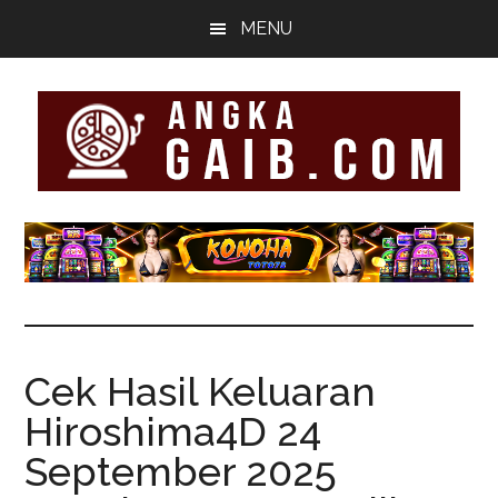
Skip
Skip
MENU
to
to
main
footer
content
Informasi
Togel
Terpercaya
se-
Cek Hasil Keluaran
Hiroshima4D 24
Indonesia
September 2025