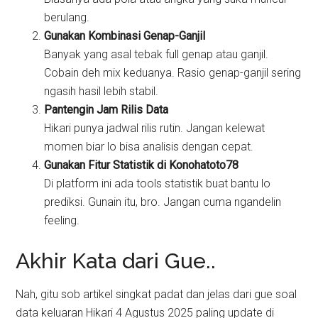
berulang.
Gunakan Kombinasi Genap-Ganjil
Banyak yang asal tebak full genap atau ganjil.
Cobain deh mix keduanya. Rasio genap-ganjil sering
ngasih hasil lebih stabil.
Pantengin Jam Rilis Data
Hikari punya jadwal rilis rutin. Jangan kelewat
momen biar lo bisa analisis dengan cepat.
Gunakan Fitur Statistik di Konohatoto78
Di platform ini ada tools statistik buat bantu lo
prediksi. Gunain itu, bro. Jangan cuma ngandelin
feeling.
Akhir Kata dari Gue..
Nah, gitu sob artikel singkat padat dan jelas dari gue soal
data keluaran Hikari 4 Agustus 2025 paling update di