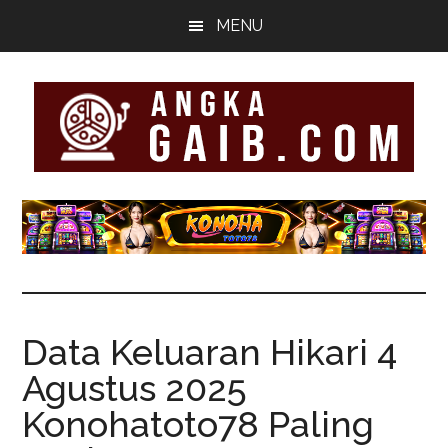
Skip
Skip
MENU
to
to
main
footer
content
Informasi
Togel
Terpercaya
se-
Data Keluaran Hikari 4
Agustus 2025
Indonesia
Konohatoto78 Paling