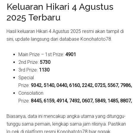
Keluaran Hikari 4 Agustus
2025 Terbaru
Hasil keluaran Hikari 4 Agustus 2025 resmi akan tampil di
sini, update langsung dari database Konohatoto78.
Main Prize – 1st Prize:
4901
2nd Prize:
5730
3rd Prize:
1130
Special
Prize:
9342
,
5140
,
0440
,
6160
,
2242
,
0725
,
5567
,
7986
Consolation
Prize:
8445
,
6159
,
4914
,
7492
,
0607
,
5849
,
1485
,
8807
Biasanya, data ini mencakup angka utama yang ditunggu-
tunggu sama pemain, lengkap sama jam rilisnya. Pastikan
lo cek di platform resmi Konohatoto78 biar nggak