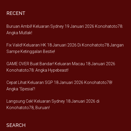
RECENT
Buruan Ambil! Keluaran Sydney 19 Januari 2026 Konohatoto78:
Angka Mutlak!
Fix Valid! Keluaran HK 18 Januari 2026 Di Konohatoto78 Jangan
Sampe Ketinggalan Bestie!
GAME OVER Buat Bandar! Keluaran Macau 18 Januari 2026
Konohatoto78: Angka Hypebeast!
Cepat Lihat Keluaran SGP 18 Januari 2026 Konohatoto78!
Angka ‘Spesial’!
Langsung Cek! Keluaran Sydney 18 Januari 2026 di
Konohatoto78, Buruan!
SEARCH