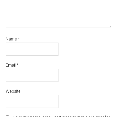
Name
*
Email
*
Website