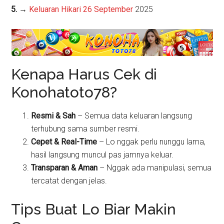
5. →
Keluaran Hikari 26 September
2025
Kenapa Harus Cek di
Konohatoto78?
Resmi & Sah
– Semua data keluaran langsung
terhubung sama sumber resmi.
Cepet & Real-Time
– Lo nggak perlu nunggu lama,
hasil langsung muncul pas jamnya keluar.
Transparan & Aman
– Nggak ada manipulasi, semua
tercatat dengan jelas.
Tips Buat Lo Biar Makin