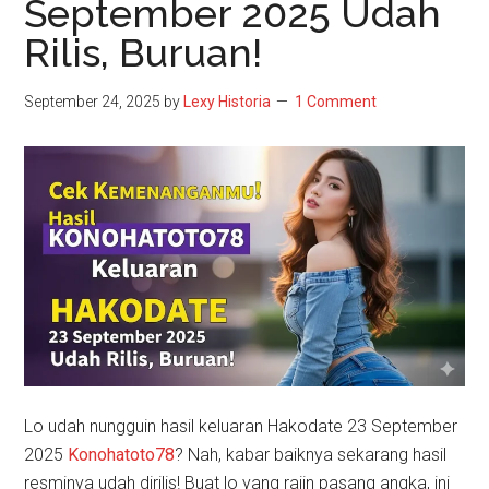
September 2025 Udah
Rilis, Buruan!
September 24, 2025
by
Lexy Historia
1 Comment
Lo udah nungguin hasil keluaran Hakodate 23 September
2025
Konohatoto78
? Nah, kabar baiknya sekarang hasil
resminya udah dirilis! Buat lo yang rajin pasang angka, ini