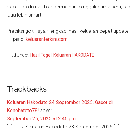
pake tips di atas biar permainan lo nggak cuma seru, tapi
juga lebih smart.
Prediksi gokil, syair lengkap, hasil keluaran cepet update
– gas di
keluaranterkini.com
!
Filed Under:
Hasil Togel
,
Keluaran HAKODATE
Reader
Trackbacks
Interactions
Keluaran Hakodate 24 September 2025, Gacor di
Konohatoto78!
says:
September 25, 2025 at 2:46 pm
[…] 1. → Keluaran Hakodate 23 September 2025 […]