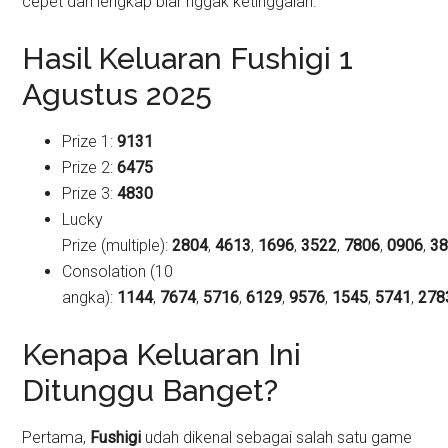
cepet dan lengkap biar nggak ketinggalan.
Hasil Keluaran Fushigi 1
Agustus 2025
Prize 1:
9131
Prize 2:
6475
Prize 3:
4830
Lucky
Prize (multiple):
2804
,
4613
,
1696
,
3522
,
7806
,
0906
,
3
Consolation (10
angka):
1144
,
7674
,
5716
,
6129
,
9576
,
1545
,
5741
,
278
Kenapa Keluaran Ini
Ditunggu Banget?
Pertama,
Fushigi
udah dikenal sebagai salah satu game