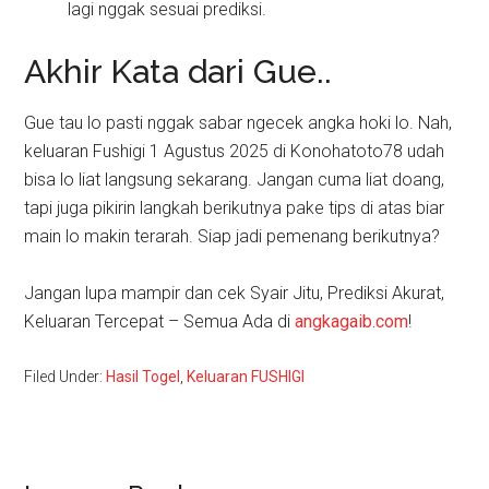
lagi nggak sesuai prediksi.
Akhir Kata dari Gue..
Gue tau lo pasti nggak sabar ngecek angka hoki lo. Nah,
keluaran Fushigi 1 Agustus 2025 di Konohatoto78 udah
bisa lo liat langsung sekarang. Jangan cuma liat doang,
tapi juga pikirin langkah berikutnya pake tips di atas biar
main lo makin terarah. Siap jadi pemenang berikutnya?
Jangan lupa mampir dan cek Syair Jitu, Prediksi Akurat,
Keluaran Tercepat – Semua Ada di
angkagaib.com
!
Filed Under:
Hasil Togel
,
Keluaran FUSHIGI