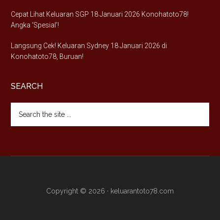
Cepat Lihat Keluaran SGP 18 Januari 2026 Konohatoto78!
Angka ‘Spesial’!
Langsung Cek! Keluaran Sydney 18 Januari 2026 di
Konohatoto78, Buruan!
SEARCH
Search
the
site
...
Copyright © 2026 · keluarantoto78.com