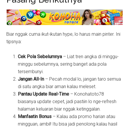
Biar nggak cuma ikut-ikutan hype, lo harus main pinter. Ini
tipsnya:
Cek Pola Sebelumnya
– Liat tren angka di minggu-
minggu sebelumnya, sering banget ada pola
tersembunyi.
Jangan All-In
– Pecah modal lo, jangan taro semua
di satu angka biar aman kalau meleset.
Pantau Update Real-Time
– Konohatoto78
biasanya update cepet, jadi pastiin lo nge-refresh
halaman keluaran biar nggak ketinggalan.
Manfaatin Bonus
– Kalau ada promo harian atau
mingguan, ambil! Itu bisa jadi penolong kalau hasil