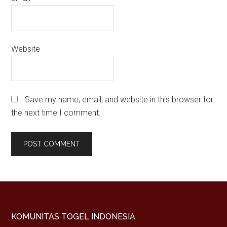
Website
Save my name, email, and website in this browser for
the next time I comment.
Footer
KOMUNITAS TOGEL INDONESIA