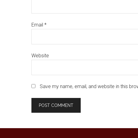
Email
*
Website
Save my name, email, and website in this bro