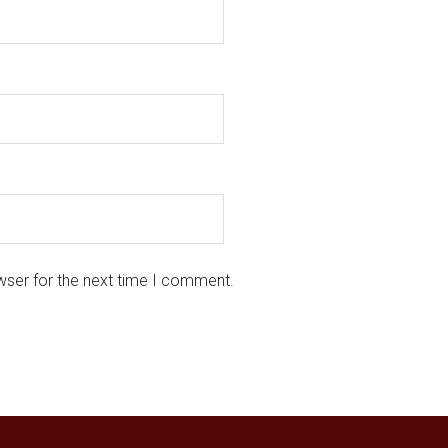
wser for the next time I comment.