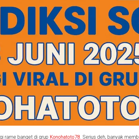
lagi rame banget di grup
Konohatoto78
. Serius deh, banyak memb