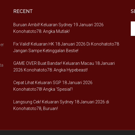
RECENT
S
Se
Buruan Ambil! Keluaran Sydney 19 Januari 2026
th
Konohatoto78: Angka Mutlak!
si
Fix Valid! Keluaran HK 18 Januari 2026 Di Konohatoto78
...
er
Jangan Sampe Ketinggalan Bestie!
GAME OVER Buat Bandar! Keluaran Macau 18 Januari
ta
2026 Konohatoto78: Angka Hypebeast!
Cepat Lihat Keluaran SGP 18 Januari 2026
Konohatoto78! Angka ‘Spesial’!
Langsung Cek! Keluaran Sydney 18 Januari 2026 di
Konohatoto78, Buruan!