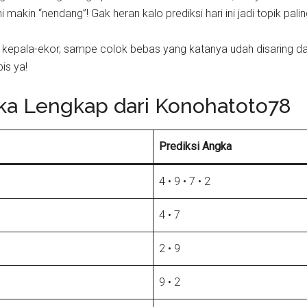
makin “nendang”! Gak heran kalo prediksi hari ini jadi topik pali
 kepala-ekor, sampe colok bebas yang katanya udah disaring dar
is ya!
gka Lengkap dari Konohatoto78
Prediksi Angka
4 • 9 • 7 • 2
4 • 7
2 • 9
9 • 2