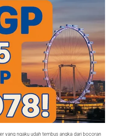
er yang ngaku udah tembus angka dari bocoran