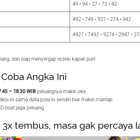
49 • 94 • 27 • 72 • 42
492 • 749 • 927 • 274 • 942
4927 • 7492 • 9274 • 2947 • 2
enang, dan siap menyergap rezeki kapan pun!
 Coba Angka Ini
7.45 – 18.30 WIB
peluangnya makin oke.
diksi ini sama data pola lo sendiri biar makin mantap.
4D buat jaga peluang.
3x tembus, masa gak percaya la