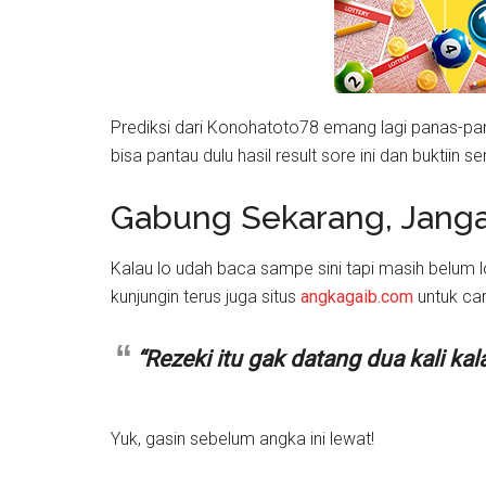
Prediksi dari Konohatoto78 emang lagi panas-pana
bisa pantau dulu hasil result sore ini dan buktiin s
Gabung Sekarang, Jang
Kalau lo udah baca sampe sini tapi masih belum l
kunjungin terus juga situs
angkagaib.com
untuk car
“Rezeki itu gak datang dua kali kal
Yuk, gasin sebelum angka ini lewat!