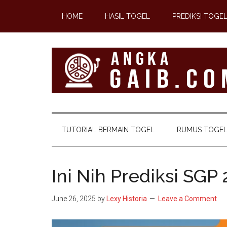
Skip
Skip
Skip
HOME
HASIL TOGEL
PREDIKSI TOGE
to
to
to
main
secondary
footer
content
menu
Informasi
Togel
TUTORIAL BERMAIN TOGEL
RUMUS TOGEL
Terpercaya
Ini Nih Prediksi SGP
se-
Indonesia
June 26, 2025
by
Lexy Historia
Leave a Comment