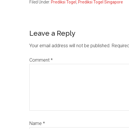
Filed Under:
Prediksi Togel
,
Prediksi Togel Singapore
Reader
Leave a Reply
Interactions
Your email address will not be published.
Required
Comment
*
Name
*