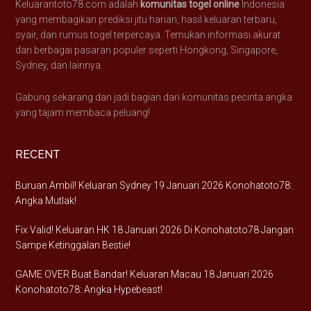
Keluarantoto78.com adalah
komunitas togel online
Indonesia
yang membagikan prediksi jitu harian, hasil keluaran terbaru,
syair, dan rumus togel terpercaya. Temukan informasi akurat
dari berbagai pasaran populer seperti Hongkong, Singapore,
Sydney, dan lainnya.
Gabung sekarang dan jadi bagian dari komunitas pecinta angka
yang tajam membaca peluang!
RECENT
Buruan Ambil! Keluaran Sydney 19 Januari 2026 Konohatoto78:
Angka Mutlak!
Fix Valid! Keluaran HK 18 Januari 2026 Di Konohatoto78 Jangan
Sampe Ketinggalan Bestie!
GAME OVER Buat Bandar! Keluaran Macau 18 Januari 2026
Konohatoto78: Angka Hypebeast!