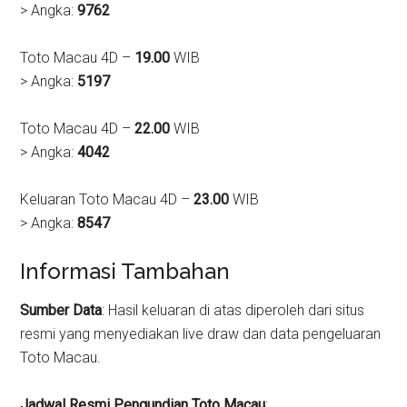
> Angka:
9762
Toto Macau 4D –
19.00
WIB
> Angka:
5197
Toto Macau 4D –
22.00
WIB
> Angka:
4042
Keluaran Toto Macau 4D –
23.00
WIB
> Angka:
8547
Informasi Tambahan
Sumber Data
: Hasil keluaran di atas diperoleh dari situs
resmi yang menyediakan live draw dan data pengeluaran
Toto Macau.
Jadwal Resmi Pengundian Toto Macau
: