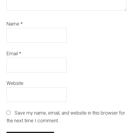
Name
*
Email
*
Website
Save my name, email, and website in this browser for
the next time I comment.