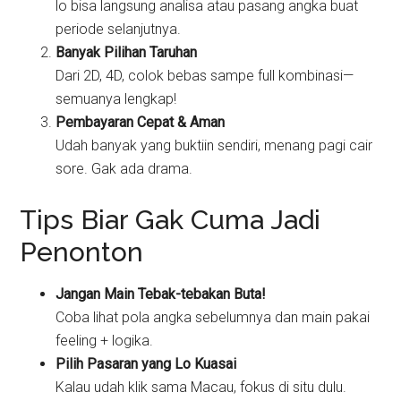
lo bisa langsung analisa atau pasang angka buat
periode selanjutnya.
Banyak Pilihan Taruhan
Dari 2D, 4D, colok bebas sampe full kombinasi—
semuanya lengkap!
Pembayaran Cepat & Aman
Udah banyak yang buktiin sendiri, menang pagi cair
sore. Gak ada drama.
Tips Biar Gak Cuma Jadi
Penonton
Jangan Main Tebak-tebakan Buta!
Coba lihat pola angka sebelumnya dan main pakai
feeling + logika.
Pilih Pasaran yang Lo Kuasai
Kalau udah klik sama Macau, fokus di situ dulu.