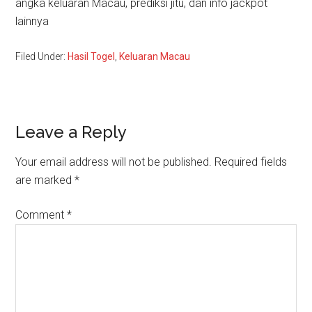
angka keluaran Macau, prediksi jitu, dan info jackpot
lainnya
Filed Under:
Hasil Togel
,
Keluaran Macau
Reader
Leave a Reply
Interactions
Your email address will not be published.
Required fields
are marked
*
Comment
*