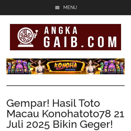
Skip
Skip
MENU
to
to
main
footer
content
Informasi
Togel
Terpercaya
se-
Gempar! Hasil Toto
Macau Konohatoto78 21
Indonesia
Juli 2025 Bikin Geger!