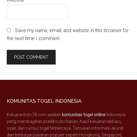
Save my name, email, and website in this browser for
the next time I comment.
Footer
KOMUNITAS TOGEL INDONESIA
Keluarantoto78.com adalah
komunitas togel online
Indonesia
yang membagikan prediksi jitu harian, hasil keluaran terbaru,
syair, dan rumus togel terpercaya. Temukan informasi akurat
dari berbagai pasaran populer seperti Hongkong, Singapore,