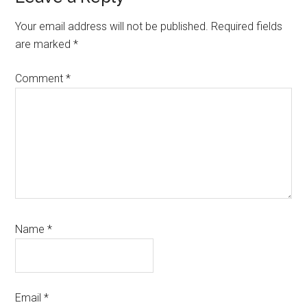
Interactions
Your email address will not be published.
Required fields
are marked
*
Comment
*
Name
*
Email
*