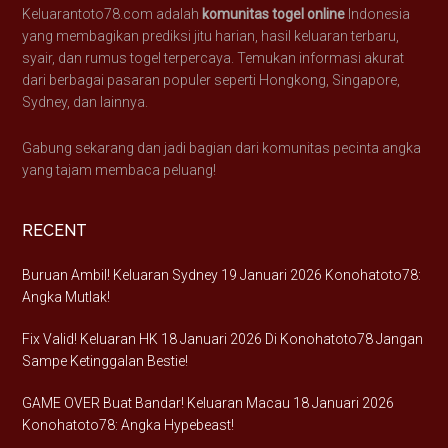
Keluarantoto78.com adalah
komunitas togel online
Indonesia
yang membagikan prediksi jitu harian, hasil keluaran terbaru,
syair, dan rumus togel terpercaya. Temukan informasi akurat
dari berbagai pasaran populer seperti Hongkong, Singapore,
Sydney, dan lainnya.
Gabung sekarang dan jadi bagian dari komunitas pecinta angka
yang tajam membaca peluang!
RECENT
Buruan Ambil! Keluaran Sydney 19 Januari 2026 Konohatoto78:
Angka Mutlak!
Fix Valid! Keluaran HK 18 Januari 2026 Di Konohatoto78 Jangan
Sampe Ketinggalan Bestie!
GAME OVER Buat Bandar! Keluaran Macau 18 Januari 2026
Konohatoto78: Angka Hypebeast!