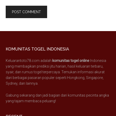
Footer
KOMUNITAS TOGEL INDONESIA
Keluarantoto78.com adalah
komunitas togel online
Indonesia
yang membagikan prediksi jitu harian, hasil keluaran terbaru,
syair, dan rumus togel terpercaya. Temukan informasi akurat
dari berbagai pasaran populer seperti Hongkong, Singapore,
Sydney, dan lainnya.
Gabung sekarang dan jadi bagian dari komunitas pecinta angka
yang tajam membaca peluang!