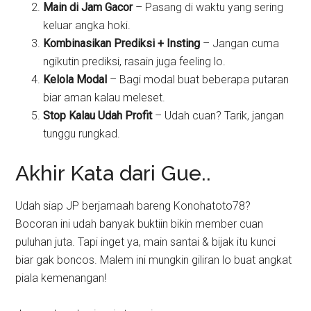
Main di Jam Gacor
– Pasang di waktu yang sering
keluar angka hoki.
Kombinasikan Prediksi + Insting
– Jangan cuma
ngikutin prediksi, rasain juga feeling lo.
Kelola Modal
– Bagi modal buat beberapa putaran
biar aman kalau meleset.
Stop Kalau Udah Profit
– Udah cuan? Tarik, jangan
tunggu rungkad.
Akhir Kata dari Gue..
Udah siap JP berjamaah bareng Konohatoto78?
Bocoran ini udah banyak buktiin bikin member cuan
puluhan juta. Tapi inget ya, main santai & bijak itu kunci
biar gak boncos. Malem ini mungkin giliran lo buat angkat
piala kemenangan!