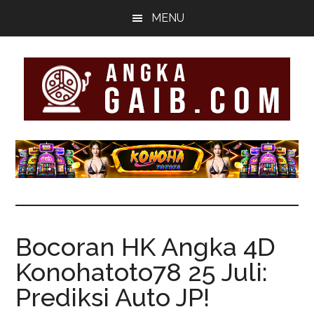
Skip
Skip
MENU
to
to
main
footer
content
Informasi
Togel
Terpercaya
se-
Bocoran HK Angka 4D
Konohatoto78 25 Juli:
Indonesia
Prediksi Auto JP!