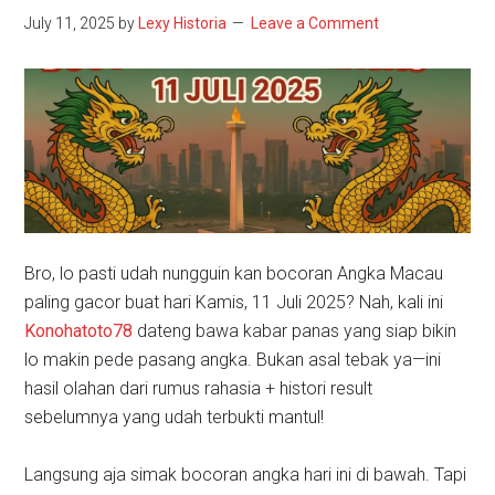
July 11, 2025
by
Lexy Historia
Leave a Comment
Bro, lo pasti udah nungguin kan bocoran Angka Macau
paling gacor buat hari Kamis, 11 Juli 2025? Nah, kali ini
Konohatoto78
dateng bawa kabar panas yang siap bikin
lo makin pede pasang angka. Bukan asal tebak ya—ini
hasil olahan dari rumus rahasia + histori result
sebelumnya yang udah terbukti mantul!
Langsung aja simak bocoran angka hari ini di bawah. Tapi