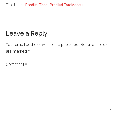
Filed Under:
Prediksi Togel
,
Prediksi TotoMacau
Reader
Leave a Reply
Interactions
Your email address will not be published.
Required fields
are marked
*
Comment
*