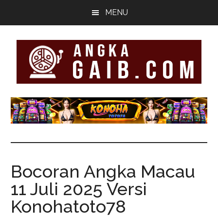
Skip
Skip
MENU
to
to
main
footer
content
Informasi
Togel
Terpercaya
se-
Bocoran Angka Macau
11 Juli 2025 Versi
Indonesia
Konohatoto78