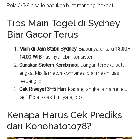
Pola 3-5-9 bisa lo padukan buat mancing jackpot!
Tips Main Togel di Sydney
Biar Gacor Terus
Main di Jam Stabil Sydney
: Biasanya antara
13.00–
14.00 WIB
hasilnya lebih konsisten.
Gunakan Sistem Kombinasi
: Jangan terpaku satu
angka. Mix & match kombinasi biar makin luas
peluang lo.
Cek Riwayat 3–5 Hari
: Kadang angka lama muncul
lagi. Pola rotasi itu nyata, bro.
Kenapa Harus Cek Prediksi
dari Konohatoto78?