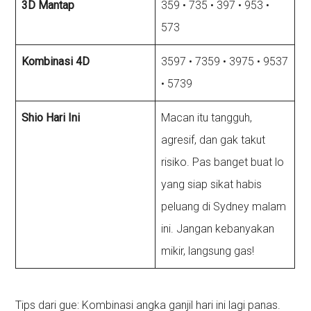
3D Mantap
359 • 735 • 397 • 953 •
573
Kombinasi 4D
3597 • 7359 • 3975 • 9537
• 5739
Shio Hari Ini
Macan itu tangguh,
agresif, dan gak takut
risiko. Pas banget buat lo
yang siap sikat habis
peluang di Sydney malam
ini. Jangan kebanyakan
mikir, langsung gas!
Tips dari gue: Kombinasi angka ganjil hari ini lagi panas.