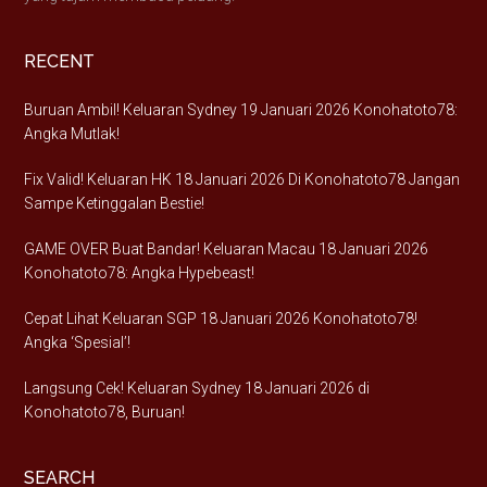
RECENT
Buruan Ambil! Keluaran Sydney 19 Januari 2026 Konohatoto78:
Angka Mutlak!
Fix Valid! Keluaran HK 18 Januari 2026 Di Konohatoto78 Jangan
Sampe Ketinggalan Bestie!
GAME OVER Buat Bandar! Keluaran Macau 18 Januari 2026
Konohatoto78: Angka Hypebeast!
Cepat Lihat Keluaran SGP 18 Januari 2026 Konohatoto78!
Angka ‘Spesial’!
Langsung Cek! Keluaran Sydney 18 Januari 2026 di
Konohatoto78, Buruan!
SEARCH