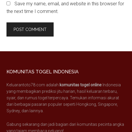
Save my name, email, and website in this browser for
the next time I comment.
Footer
KOMUNITAS TOGEL INDONESIA
Keluarantoto78.com adalah
komunitas togel online
Indonesia
yang membagikan prediksi jitu harian, hasil keluaran terbaru,
syair, dan rumus togel terpercaya. Temukan informasi akurat
dari berbagai pasaran populer seperti Hongkong, Singapore,
Sydney, dan lainnya.
Gabung sekarang dan jadi bagian dari komunitas pecinta angka
yang tajam membaca peluang!