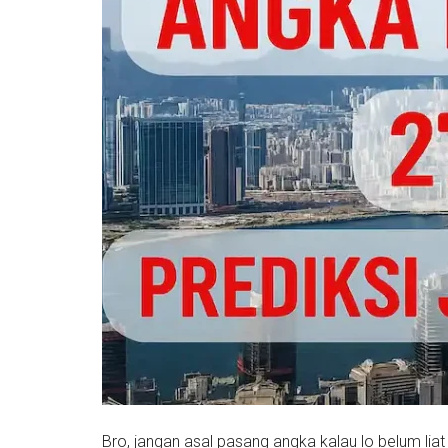
Bro, jangan asal pasang angka kalau lo belum liat 