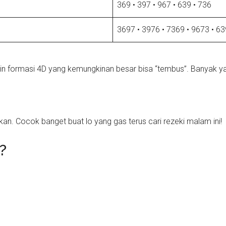
369 • 397 • 967 • 639 • 736
3697 • 3976 • 7369 • 9673 • 6
 formasi 4D yang kemungkinan besar bisa “tembus”. Banyak yang u
akan. Cocok banget buat lo yang gas terus cari rezeki malam ini!
?