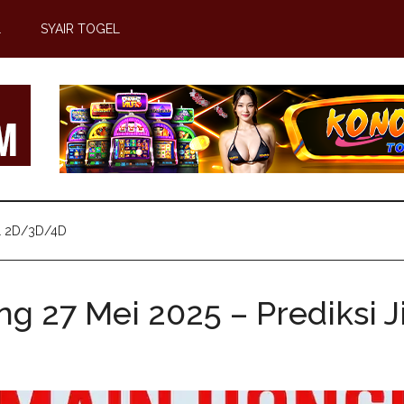
L
SYAIR TOGEL
 2D/3D/4D
 27 Mei 2025 – Prediksi J