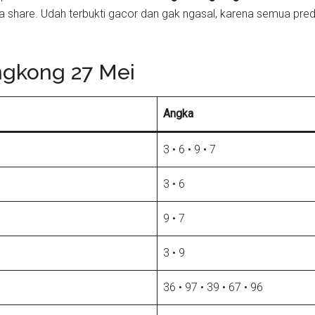
a share. Udah terbukti gacor dan gak ngasal, karena semua pred
ngkong 27 Mei
Angka
3 • 6 • 9 • 7
3 • 6
9 • 7
3 • 9
36 • 97 • 39 • 67 • 96