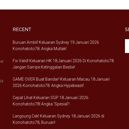
RECENT
S
Se
Buruan Ambil! Keluaran Sydney 19 Januari 2026
th
Konohatoto78: Angka Mutlak!
si
Fix Valid! Keluaran HK 18 Januari 2026 Di Konohatoto78
...
er
Jangan Sampe Ketinggalan Bestie!
GAME OVER Buat Bandar! Keluaran Macau 18 Januari
ta
2026 Konohatoto78: Angka Hypebeast!
Cepat Lihat Keluaran SGP 18 Januari 2026
Konohatoto78! Angka ‘Spesial’!
Langsung Cek! Keluaran Sydney 18 Januari 2026 di
Konohatoto78, Buruan!