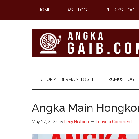
Skip
Skip
Skip
HOME
HASIL TOGEL
PREDIKSI TOGE
to
to
to
main
secondary
footer
content
menu
Informasi
Togel
TUTORIAL BERMAIN TOGEL
RUMUS TOGEL
Terpercaya
Angka Main Hongkong
se-
Indonesia
May 27, 2025
by
Lexy Historia
Leave a Comment