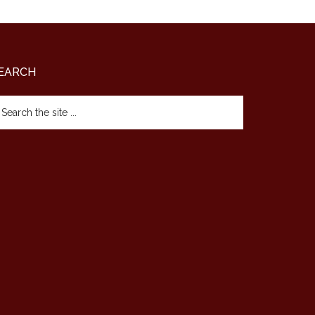
EARCH
arch
e
te