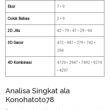
Ekor
7 • 9
Colok Bebas
2 • 9
2D Jitu
42 • 79 • 47 • 29 • 94
3D Gacor
472 • 947 • 279 • 742 •
294
4D Kombinasi
4729 • 2947 • 7492 • 9274
• 4297
Analisa Singkat ala
Konohatoto78