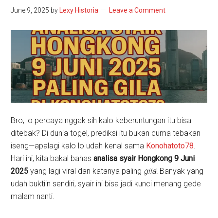
June 9, 2025
by
Lexy Historia
Leave a Comment
Bro, lo percaya nggak sih kalo keberuntungan itu bisa
ditebak? Di dunia togel, prediksi itu bukan cuma tebakan
iseng—apalagi kalo lo udah kenal sama
Konohatoto78
.
Hari ini, kita bakal bahas
analisa syair Hongkong 9 Juni
2025
yang lagi viral dan katanya paling
gila
! Banyak yang
udah buktiin sendiri, syair ini bisa jadi kunci menang gede
malam nanti.