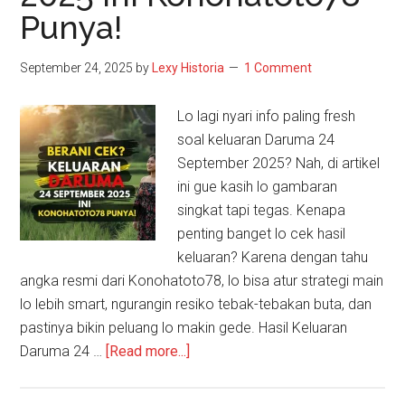
September
Punya!
2025
Konohatoto78
September 24, 2025
by
Lexy Historia
1 Comment
Tervalid!
Lo lagi nyari info paling fresh
soal keluaran Daruma 24
September 2025? Nah, di artikel
ini gue kasih lo gambaran
singkat tapi tegas. Kenapa
penting banget lo cek hasil
keluaran? Karena dengan tahu
angka resmi dari Konohatoto78, lo bisa atur strategi main
lo lebih smart, ngurangin resiko tebak-tebakan buta, dan
pastinya bikin peluang lo makin gede. Hasil Keluaran
about
Daruma 24 …
[Read more...]
Berani
Cek?